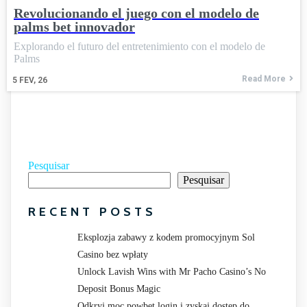
Revolucionando el juego con el modelo de
palms bet innovador
Explorando el futuro del entretenimiento con el modelo de
Palms
Read More
5
FEV, 26
Pesquisar
Pesquisar
RECENT POSTS
Eksplozja zabawy z kodem promocyjnym Sol
Casino bez wpłaty
Unlock Lavish Wins with Mr Pacho Casino’s No
Deposit Bonus Magic
Odkryj moc powbet login i zyskaj dostęp do