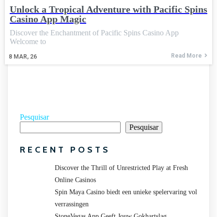
Unlock a Tropical Adventure with Pacific Spins
Casino App Magic
Discover the Enchantment of Pacific Spins Casino App
Welcome to
Read More
8
MAR, 26
Pesquisar
Pesquisar
RECENT POSTS
Discover the Thrill of Unrestricted Play at Fresh
Online Casinos
Spin Maya Casino biedt een unieke spelervaring vol
verrassingen
StoneVegas App Geeft Jouw Gokhartslag