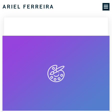
ARIEL FERREIRA