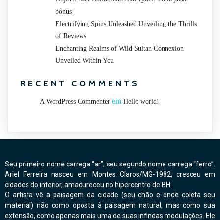
bonus
Electrifying Spins Unleashed Unveiling the Thrills
of Reviews
Enchanting Realms of Wild Sultan Connexion
Unveiled Within You
RECENT COMMENTS
em
A WordPress Commenter
Hello world!
Seu primeiro nome carrega “ar”, seu segundo nome carrega “ferro”.
Ariel Ferreira nasceu em Montes Claros/MG-1982, cresceu em
cidades do interior, amadureceu no hipercentro de BH.
O artista vê a paisagem da cidade (seu chão e onde coleta seu
material) não como oposta à paisagem natural, mas como sua
extensão, como apenas mais uma de suas infindas modulações. Ele