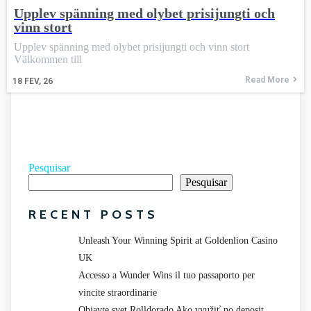
Upplev spänning med olybet prisijungti och
vinn stort
Upplev spänning med olybet prisijungti och vinn stort
Välkommen till
Read More
18
FEV, 26
Pesquisar
Pesquisar
RECENT POSTS
Unleash Your Winning Spirit at Goldenlion Casino
UK
Accesso a Wunder Wins il tuo passaporto per
vincite straordinarie
Objavte svet Rolldorado Ako využiť no deposit