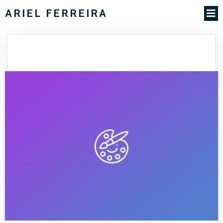
ARIEL FERREIRA