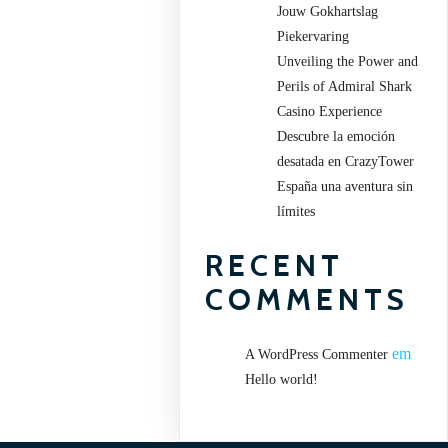
Jouw Gokhartslag
Piekervaring
Unveiling the Power and
Perils of Admiral Shark
Casino Experience
Descubre la emoción
desatada en CrazyTower
España una aventura sin
límites
RECENT
COMMENTS
em
A WordPress Commenter
Hello world!