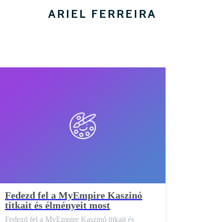
ARIEL FERREIRA
Fedezd fel a MyEmpire Kaszinó
titkait és élményeit most
Fedezd fel a MyEmpire Kaszinó titkait és