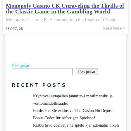
Monopoly Casino UK Unraveling the Thrills of
the Classic Game in the Gambling World
Monopoly Casino UK: A Journey Into the Realm of Classic
Read More
25
DEZ, 25
Pesquisar
Pesquisar
RECENT POSTS
Kryptovaluuttapelien jännittävä maailmanahti ja
voittomahdollisuudet
Entdecken Sie exklusive Tiki Casino No Deposit
Bonus Codes für sofortigen Spielspaß
Razburljivo doživetje na spletu kjer adrenalin nikoli