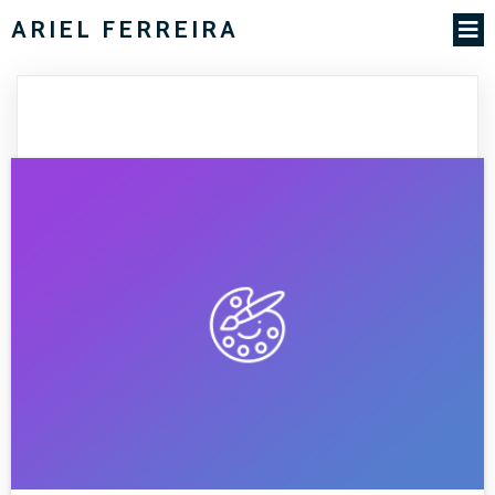
ARIEL FERREIRA