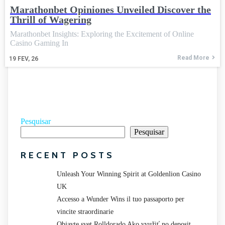
Marathonbet Opiniones Unveiled Discover the
Thrill of Wagering
Marathonbet Insights: Exploring the Excitement of Online
Casino Gaming In
Read More
19
FEV, 26
Pesquisar
Pesquisar
RECENT POSTS
Unleash Your Winning Spirit at Goldenlion Casino
UK
Accesso a Wunder Wins il tuo passaporto per
vincite straordinarie
Objavte svet Rolldorado Ako využiť no deposit