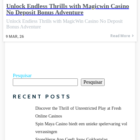
Unlock Endless Thrills with Magicwin Casino
No Deposit Bonus Adventure
Unlock Endless Thrills with MagicWin Casino No Deposit
Bonus Adventure
Read More
9
MAR, 26
Pesquisar
Pesquisar
RECENT POSTS
Discover the Thrill of Unrestricted Play at Fresh
Online Casinos
Spin Maya Casino biedt een unieke spelervaring vol
verrassingen
StoneVegas App Geeft Jouw Gokhartslag