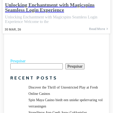
Unlocking Enchantment with Magicspins
Seamless Login Experience
Unlocking Enchantment with Magicspins Seamless Login
Experience Welcome to the
Read More
30
MAR, 26
Pesquisar
Pesquisar
RECENT POSTS
Discover the Thrill of Unrestricted Play at Fresh
Online Casinos
Spin Maya Casino biedt een unieke spelervaring vol
verrassingen
StoneVegas App Geeft Jouw Gokhartslag