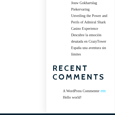
Jouw Gokhartslag
Piekervaring
Unveiling the Power and
Perils of Admiral Shark
Casino Experience
Descubre la emoción
desatada en CrazyTower
España una aventura sin
límites
RECENT
COMMENTS
em
A WordPress Commenter
Hello world!