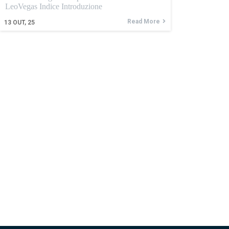
LeoVegas Indice Introduzione
Read More
13
OUT, 25