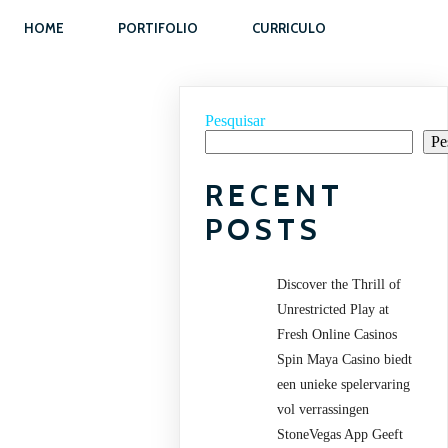
HOME
PORTIFOLIO
CURRICULO
Pesquisar
Pe
RECENT
POSTS
Discover the Thrill of
Unrestricted Play at
Fresh Online Casinos
Spin Maya Casino biedt
een unieke spelervaring
vol verrassingen
StoneVegas App Geeft