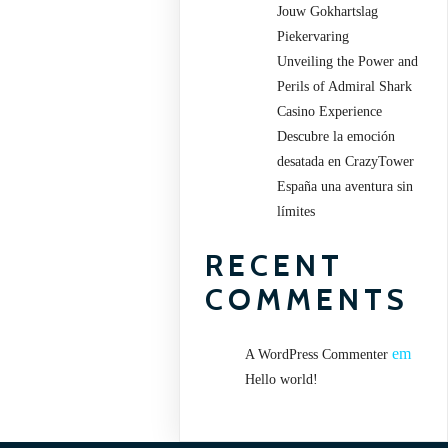
Jouw Gokhartslag
Piekervaring
Unveiling the Power and
Perils of Admiral Shark
Casino Experience
Descubre la emoción
desatada en CrazyTower
España una aventura sin
límites
RECENT
COMMENTS
em
A WordPress Commenter
Hello world!