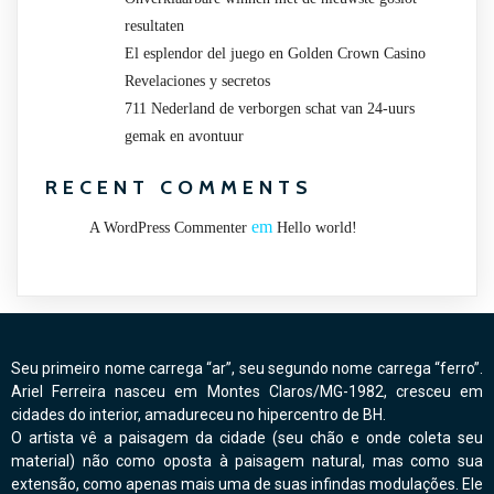
resultaten
El esplendor del juego en Golden Crown Casino
Revelaciones y secretos
711 Nederland de verborgen schat van 24-uurs
gemak en avontuur
RECENT COMMENTS
em
A WordPress Commenter
Hello world!
Seu primeiro nome carrega “ar”, seu segundo nome carrega “ferro”.
Ariel Ferreira nasceu em Montes Claros/MG-1982, cresceu em
cidades do interior, amadureceu no hipercentro de BH.
O artista vê a paisagem da cidade (seu chão e onde coleta seu
material) não como oposta à paisagem natural, mas como sua
extensão, como apenas mais uma de suas infindas modulações. Ele