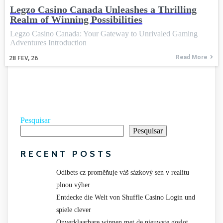
Legzo Casino Canada Unleashes a Thrilling
Realm of Winning Possibilities
Legzo Casino Canada: Your Gateway to Unrivaled Gaming
Adventures Introduction
Read More
28
FEV, 26
Pesquisar
Pesquisar
RECENT POSTS
Odibets cz proměňuje váš sázkový sen v realitu
plnou výher
Entdecke die Welt von Shuffle Casino Login und
spiele clever
Onverklaarbare winnen met de nieuwste goslot