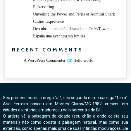
Piekervaring
Unveiling the Power and Perils of Admiral Shark
Casino Experience
Descubre la emoción desatada en CrazyTower
España una aventura sin límites
RECENT COMMENTS
em
A WordPress Commenter
Hello world!
Seu primeiro nome carrega “ar”, seu segundo nome carrega “ferro”.
Ariel Ferreira nasceu em Montes Claros/MG-1982, cresceu em
cidades do interior, amadureceu no hipercentro de BH.
O artista vê a paisagem da cidade (seu chão e onde coleta seu
material) não como oposta à paisagem natural, mas como sua
extensão, como apenas mais uma de suas infindas modulações. Ele