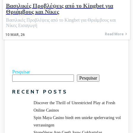
Βασιλικές Προβλέψεις από το Kingbet για
Θριάμβους και Νίκες
Βασιλικές Προβλέψεις από το Kingbet για Θριάμβους και
Νίκες Εισαγωγή
Read More
10
MAR, 26
Pesquisar
Pesquisar
RECENT POSTS
Discover the Thrill of Unrestricted Play at Fresh
Online Casinos
Spin Maya Casino biedt een unieke spelervaring vol
verrassingen
StoneVegas App Geeft Jouw Gokhartslag