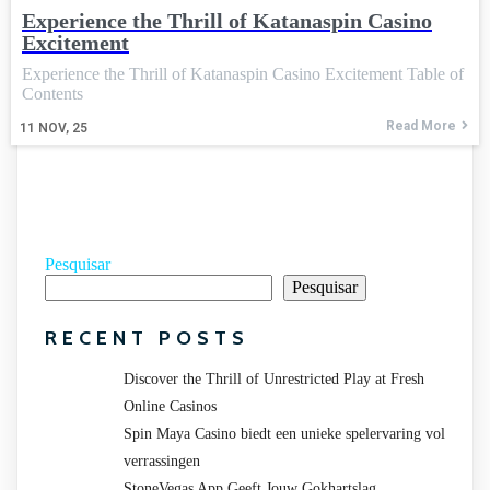
Experience the Thrill of Katanaspin Casino
Excitement
Experience the Thrill of Katanaspin Casino Excitement Table of
Contents
Read More
11
NOV, 25
Pesquisar
Pesquisar
RECENT POSTS
Discover the Thrill of Unrestricted Play at Fresh
Online Casinos
Spin Maya Casino biedt een unieke spelervaring vol
verrassingen
StoneVegas App Geeft Jouw Gokhartslag