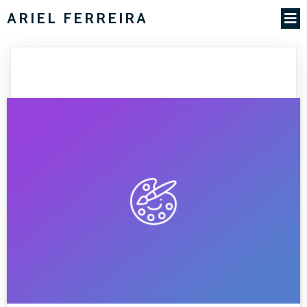
ARIEL FERREIRA