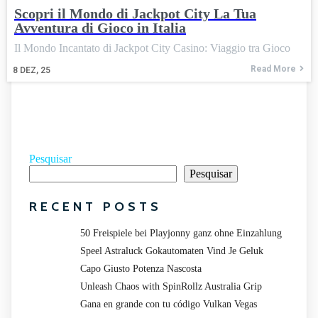
Scopri il Mondo di Jackpot City La Tua
Avventura di Gioco in Italia
Il Mondo Incantato di Jackpot City Casino: Viaggio tra Gioco
Read More
8
DEZ, 25
Pesquisar
Pesquisar
RECENT POSTS
50 Freispiele bei Playjonny ganz ohne Einzahlung
Speel Astraluck Gokautomaten Vind Je Geluk
Capo Giusto Potenza Nascosta
Unleash Chaos with SpinRollz Australia Grip
Gana en grande con tu código Vulkan Vegas