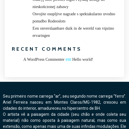
nieskończonej zabawy
Osvojite osupljive nagrade s spektakularno uvodno
ponudbo Rodeoslots
Een onverslaanbare duik in de wereld van vipzino
ervaringen
RECENT COMMENTS
em
A WordPress Commenter
Hello world!
Seu primeiro nome carrega “ar”, seu segundo nome carrega “ferro”.
Ariel Ferreira nasceu em Montes Claros/MG-1982, cresceu em
cidades do interior, amadureceu no hipercentro de BH.
O artista vê a paisagem da cidade (seu chão e onde coleta seu
material) não como oposta à paisagem natural, mas como sua
extensão, como apenas mais uma de suas infindas modulações. Ele