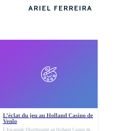
ARIEL FERREIRA
L’éclat du jeu au Holland Casino de
Venlo
L'Escapade Divertissante au Holland Casino de