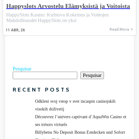
Happyslots Arvostelu Elämyksistä ja Voitoista
HappySlots Kasino: Kiehtova Kokemus ja Voittojen
Mahdollisuudet HappySlots on yksi
Read More
11
ABR, 26
Pesquisar
Pesquisar
RECENT POSTS
Odkleni svoj vstop v svet incaspin casinojskih
visokih doživetij
Découvrez l’univers captivant d’AquaWin Casino et
ses trésors virtuels
Billybetss No Deposit Bonus Entdecken und Sofort