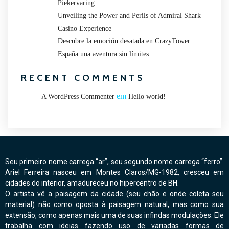
Piekervaring
Unveiling the Power and Perils of Admiral Shark
Casino Experience
Descubre la emoción desatada en CrazyTower
España una aventura sin límites
RECENT COMMENTS
em
A WordPress Commenter
Hello world!
Seu primeiro nome carrega “ar”, seu segundo nome carrega “ferro”.
Ariel Ferreira nasceu em Montes Claros/MG-1982, cresceu em
cidades do interior, amadureceu no hipercentro de BH.
O artista vê a paisagem da cidade (seu chão e onde coleta seu
material) não como oposta à paisagem natural, mas como sua
extensão, como apenas mais uma de suas infindas modulações. Ele
trabalha com ideias fazendo uso de variadas formas de