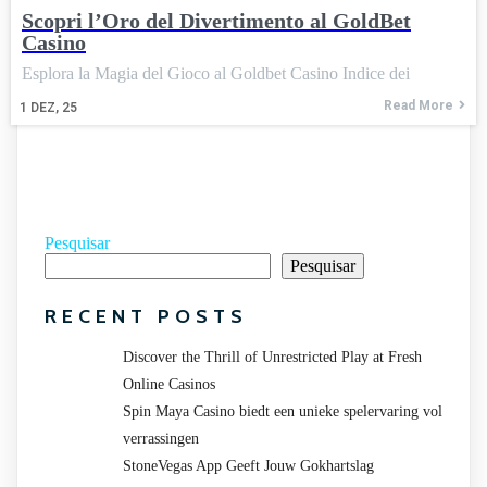
Scopri l’Oro del Divertimento al GoldBet
Casino
Esplora la Magia del Gioco al Goldbet Casino Indice dei
Read More
1
DEZ, 25
Pesquisar
Pesquisar
RECENT POSTS
Discover the Thrill of Unrestricted Play at Fresh
Online Casinos
Spin Maya Casino biedt een unieke spelervaring vol
verrassingen
StoneVegas App Geeft Jouw Gokhartslag