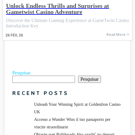
Unlock Endless Thrills and Surprises at
Gametwist Casino Adventure
Discover the Ultimate Gaming Experience at GameTwist Casino
Introduction Key
Read More
26
FEV, 26
Pesquisar
Pesquisar
RECENT POSTS
Unleash Your Winning Spirit at Goldenlion Casino
UK
Accesso a Wunder Wins il tuo passaporto per
vincite straordinarie
Objavte svet Rolldorado Ako využiť no deposit