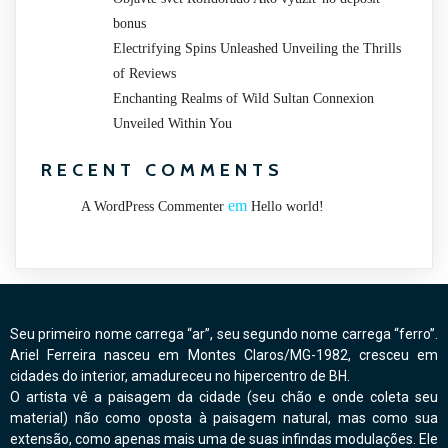
bonus
Electrifying Spins Unleashed Unveiling the Thrills
of Reviews
Enchanting Realms of Wild Sultan Connexion
Unveiled Within You
RECENT COMMENTS
em
A WordPress Commenter
Hello world!
Seu primeiro nome carrega “ar”, seu segundo nome carrega “ferro”.
Ariel Ferreira nasceu em Montes Claros/MG-1982, cresceu em
cidades do interior, amadureceu no hipercentro de BH.
O artista vê a paisagem da cidade (seu chão e onde coleta seu
material) não como oposta à paisagem natural, mas como sua
extensão, como apenas mais uma de suas infindas modulações. Ele