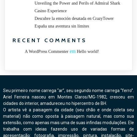
Unveiling the Power and Perils of Admiral Shark
Casino Experience
Descubre la emoción desatada en CrazyTower
España una aventura sin límites
RECENT COMMENTS
em
A WordPress Commenter
Hello world!
Seu primeiro nome carrega “ar”, seu segundo nome carrega “ferro”.
Ariel Ferreira nasceu em Montes Claros/MG-1982, cresceu em
cidades do interior, amadureceu no hipercentro de BH.
O artista vê a paisagem da cidade (seu chão e onde coleta seu
material) não como oposta à paisagem natural, mas como sua
extensão, como apenas mais uma de suas infindas modulações. Ele
trabalha com ideias fazendo uso de variadas formas de
apresentação: fotografia, impressão, pintura, instalação, site-