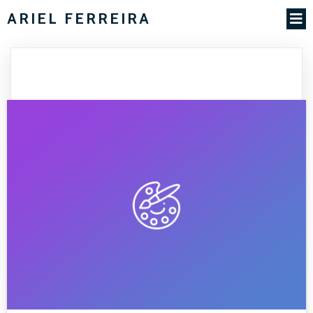
ARIEL FERREIRA