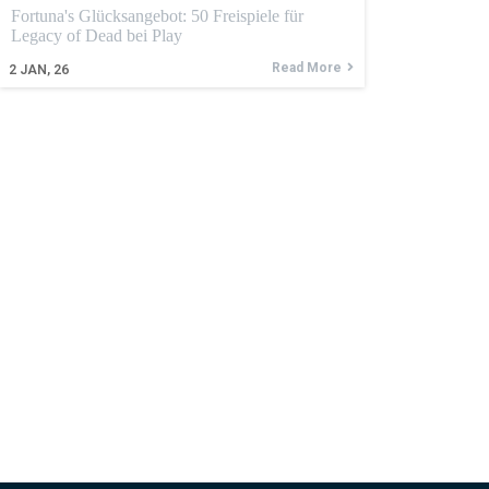
Fortuna's Glücksangebot: 50 Freispiele für
Legacy of Dead bei Play
Read More
2
JAN, 26