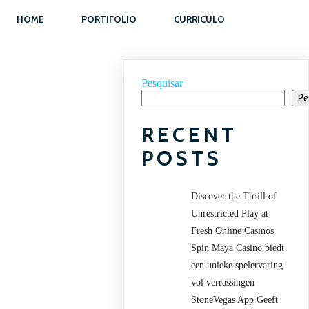
HOME
PORTIFOLIO
CURRICULO
Pesquisar
Pe
RECENT
POSTS
Discover the Thrill of
Unrestricted Play at
Fresh Online Casinos
Spin Maya Casino biedt
een unieke spelervaring
vol verrassingen
StoneVegas App Geeft