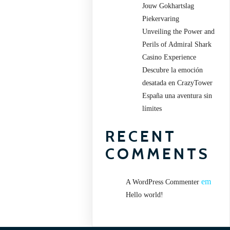
Jouw Gokhartslag
Piekervaring
Unveiling the Power and
Perils of Admiral Shark
Casino Experience
Descubre la emoción
desatada en CrazyTower
España una aventura sin
límites
RECENT
COMMENTS
em
A WordPress Commenter
Hello world!