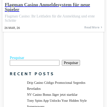
Flagman Casino Anmeldesystem für neue
Spieler
Flagman Casino: Ihr Leitfaden für die Anmeldung und erste
Schritte
Read More
26
MAR, 26
Pesquisar
Pesquisar
RECENT POSTS
Drip Casino Código Promocional Segredos
Revelados
NV Casino Bonus Jäger jetzt startklar
Tony Spins App Unlocks Your Hidden Style
Superpowers