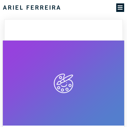
ARIEL FERREIRA