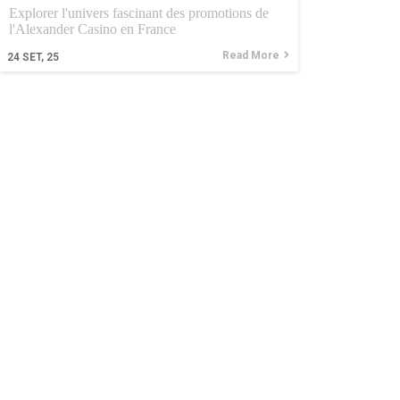
Explorer l'univers fascinant des promotions de
l'Alexander Casino en France
Read More
24
SET, 25