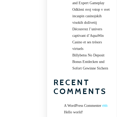
and Expert Gameplay
Odkleni svoj vstop v svet
incaspin casinojskih
visokih doživetij
Découvrez l’univers
captivant d’AquaWin
Casino et ses trésors
virtuels
Billybetss No Deposit
Bonus Entdecken und
Sofort Gewinne Sichern
RECENT
COMMENTS
em
A WordPress Commenter
Hello world!