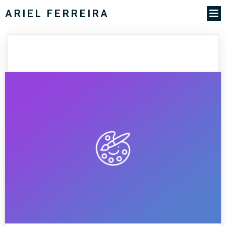
ARIEL FERREIRA