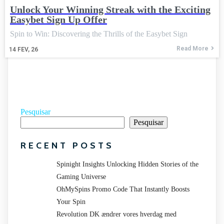
Unlock Your Winning Streak with the Exciting
Easybet Sign Up Offer
Spin to Win: Discovering the Thrills of the Easybet Sign
Read More
14
FEV, 26
Pesquisar
Pesquisar
RECENT POSTS
Spinight Insights Unlocking Hidden Stories of the
Gaming Universe
OhMySpins Promo Code That Instantly Boosts
Your Spin
Revolution DK ændrer vores hverdag med