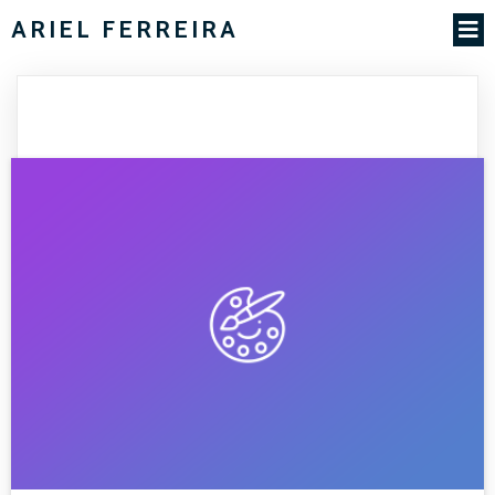
ARIEL FERREIRA