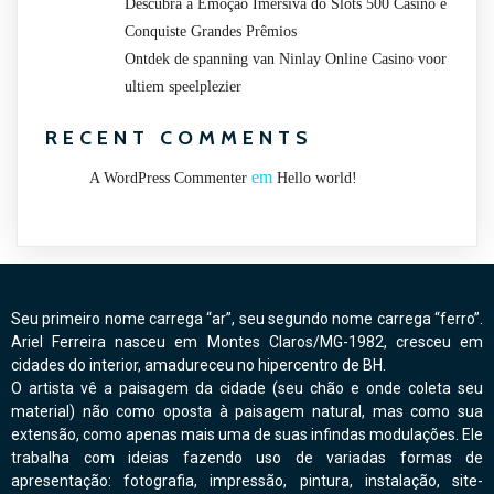
Descubra a Emoção Imersiva do Slots 500 Casino e
Conquiste Grandes Prêmios
Ontdek de spanning van Ninlay Online Casino voor
ultiem speelplezier
RECENT COMMENTS
em
A WordPress Commenter
Hello world!
Seu primeiro nome carrega “ar”, seu segundo nome carrega “ferro”.
Ariel Ferreira nasceu em Montes Claros/MG-1982, cresceu em
cidades do interior, amadureceu no hipercentro de BH.
O artista vê a paisagem da cidade (seu chão e onde coleta seu
material) não como oposta à paisagem natural, mas como sua
extensão, como apenas mais uma de suas infindas modulações. Ele
trabalha com ideias fazendo uso de variadas formas de
apresentação: fotografia, impressão, pintura, instalação, site-