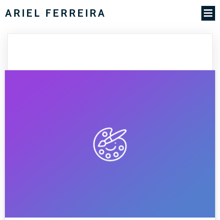
ARIEL FERREIRA