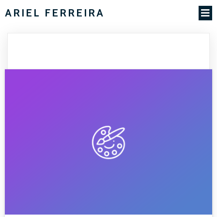
ARIEL FERREIRA