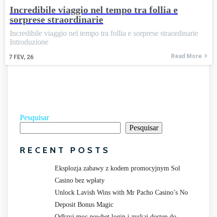
Incredibile viaggio nel tempo tra follia e
sorprese straordinarie
Incredibile viaggio nel tempo tra follia e sorprese straordinarie
Introduzione
Read More
7
FEV, 26
Pesquisar
Pesquisar
RECENT POSTS
Eksplozja zabawy z kodem promocyjnym Sol
Casino bez wpłaty
Unlock Lavish Wins with Mr Pacho Casino’s No
Deposit Bonus Magic
Odkryj moc powbet login i zyskaj dostęp do