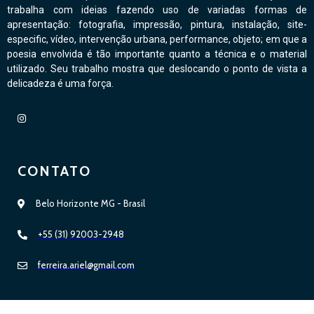
trabalha com ideias fazendo uso de variadas formas de
apresentação: fotografia, impressão, pintura, instalação, site-
especific, vídeo, intervenção urbana, performance, objeto; em que a
poesia envolvida é tão importante quanto a técnica e o material
utilizado. Seu trabalho mostra que deslocando o ponto de vista a
delicadeza é uma força.
CONTATO
Belo Horizonte MG - Brasil
+55 (31) 92003-2948
ferreira.ariel@gmail.com