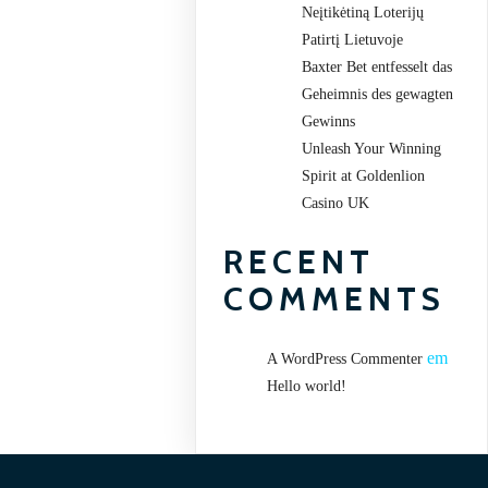
Neįtikėtiną Loterijų
Patirtį Lietuvoje
Baxter Bet entfesselt das
Geheimnis des gewagten
Gewinns
Unleash Your Winning
Spirit at Goldenlion
Casino UK
RECENT
COMMENTS
em
A WordPress Commenter
Hello world!