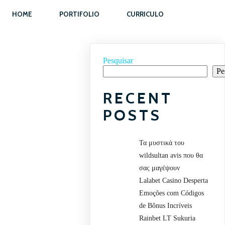
HOME
PORTIFOLIO
CURRICULO
Pesquisar
Pe
RECENT
POSTS
Τα μυστικά του
wildsultan avis που θα
σας μαγέψουν
Lalabet Casino Desperta
Emoções com Códigos
de Bônus Incríveis
Rainbet LT Sukuria