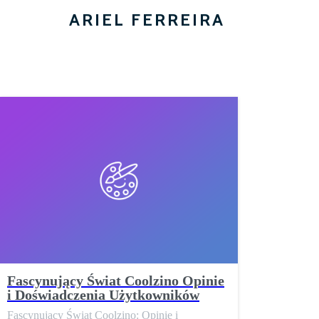
ARIEL FERREIRA
Fascynujący Świat Coolzino Opinie
i Doświadczenia Użytkowników
Fascynujący Świat Coolzino: Opinie i