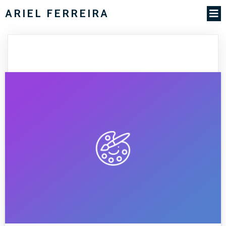
ARIEL FERREIRA