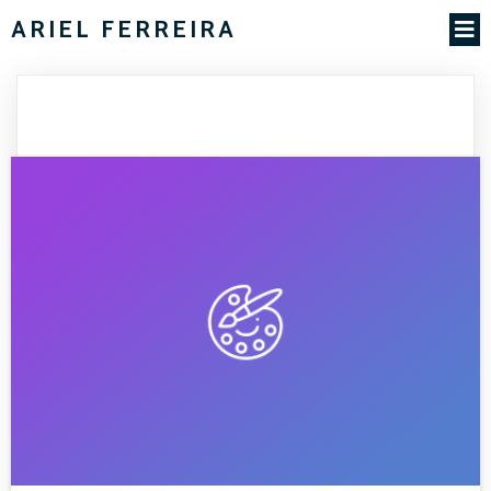
ARIEL FERREIRA