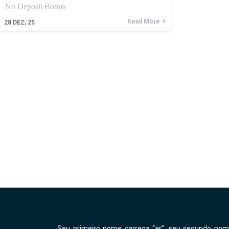
No Deposit Bonus
Read More
28
DEZ, 25
Seu primeiro nome carrega “ar”, seu segundo nome