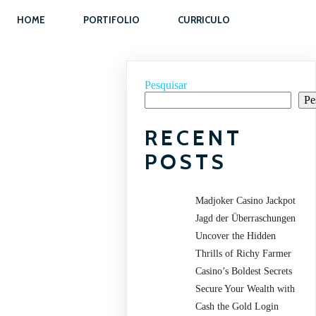
HOME
PORTIFOLIO
CURRICULO
Pesquisar
Pe
RECENT
POSTS
Madjoker Casino Jackpot
Jagd der Überraschungen
Uncover the Hidden
Thrills of Richy Farmer
Casino’s Boldest Secrets
Secure Your Wealth with
Cash the Gold Login