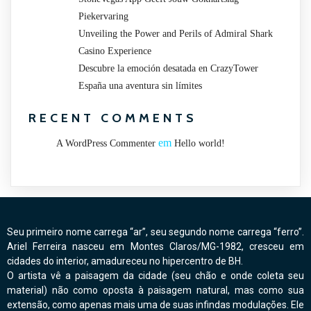
Piekervaring
Unveiling the Power and Perils of Admiral Shark
Casino Experience
Descubre la emoción desatada en CrazyTower
España una aventura sin límites
RECENT COMMENTS
em
A WordPress Commenter
Hello world!
Seu primeiro nome carrega “ar”, seu segundo nome carrega “ferro”.
Ariel Ferreira nasceu em Montes Claros/MG-1982, cresceu em
cidades do interior, amadureceu no hipercentro de BH.
O artista vê a paisagem da cidade (seu chão e onde coleta seu
material) não como oposta à paisagem natural, mas como sua
extensão, como apenas mais uma de suas infindas modulações. Ele