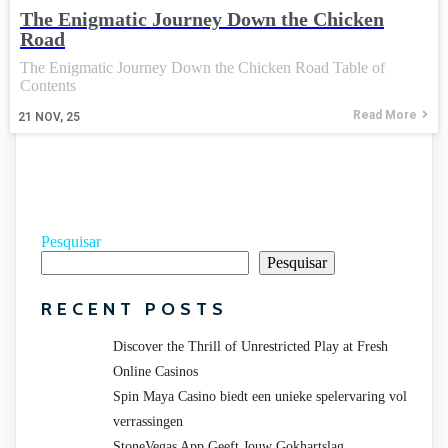
The Enigmatic Journey Down the Chicken
Road
The Enigmatic Journey Down the Chicken Road Table of
Contents
Read More
21
NOV, 25
Pesquisar
Pesquisar
RECENT POSTS
Discover the Thrill of Unrestricted Play at Fresh
Online Casinos
Spin Maya Casino biedt een unieke spelervaring vol
verrassingen
StoneVegas App Geeft Jouw Gokhartslag