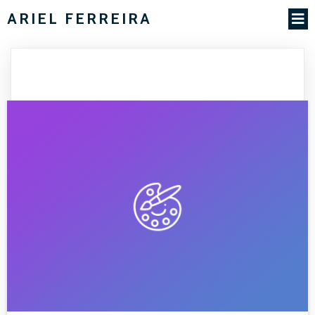
ARIEL FERREIRA