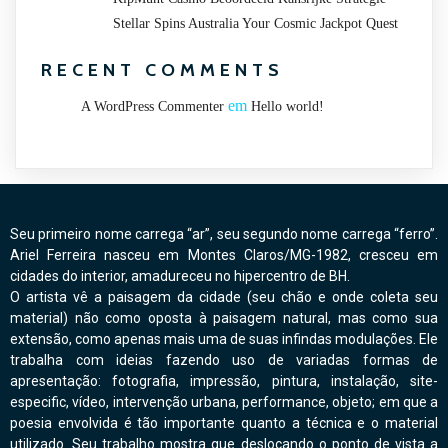
Stellar Spins Australia Your Cosmic Jackpot Quest
RECENT COMMENTS
em
A WordPress Commenter
Hello world!
Seu primeiro nome carrega “ar”, seu segundo nome carrega “ferro”.
Ariel Ferreira nasceu em Montes Claros/MG-1982, cresceu em
cidades do interior, amadureceu no hipercentro de BH.
O artista vê a paisagem da cidade (seu chão e onde coleta seu
material) não como oposta à paisagem natural, mas como sua
extensão, como apenas mais uma de suas infindas modulações. Ele
trabalha com ideias fazendo uso de variadas formas de
apresentação: fotografia, impressão, pintura, instalação, site-
especific, vídeo, intervenção urbana, performance, objeto; em que a
poesia envolvida é tão importante quanto a técnica e o material
utilizado. Seu trabalho mostra que deslocando o ponto de vista a