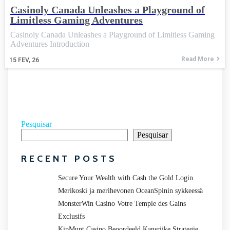
Casinoly Canada Unleashes a Playground of
Limitless Gaming Adventures
Casinoly Canada Unleashes a Playground of Limitless Gaming
Adventures Introduction
Read More
15
FEV, 26
Pesquisar
Pesquisar
RECENT POSTS
Secure Your Wealth with Cash the Gold Login
Merikoski ja merihevonen OceanSpinin sykkeessä
MonsterWin Casino Votre Temple des Gains
Exclusifs
KipMunt Casino Beoordeeld Kansrijke Strategie