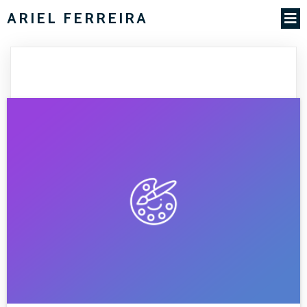
ARIEL FERREIRA