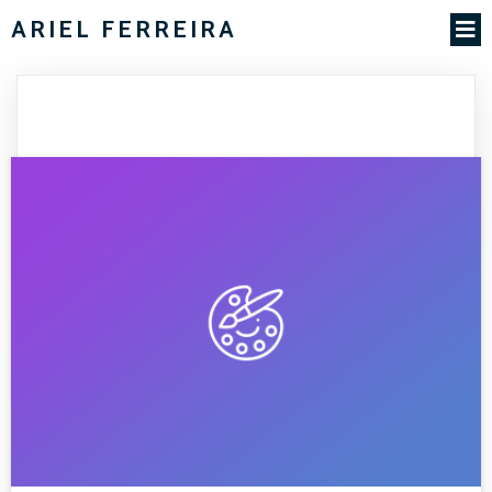
ARIEL FERREIRA