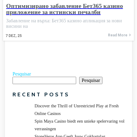
Оптимизирано забавление Бет365 казино
приложение за истински печалби
Забавление на върха: Бет365 казино апликация за нови
висини на
Read More
7
DEZ, 25
Pesquisar
Pesquisar
RECENT POSTS
Discover the Thrill of Unrestricted Play at Fresh
Online Casinos
Spin Maya Casino biedt een unieke spelervaring vol
verrassingen
StoneVegas App Geeft Jouw Gokhartslag