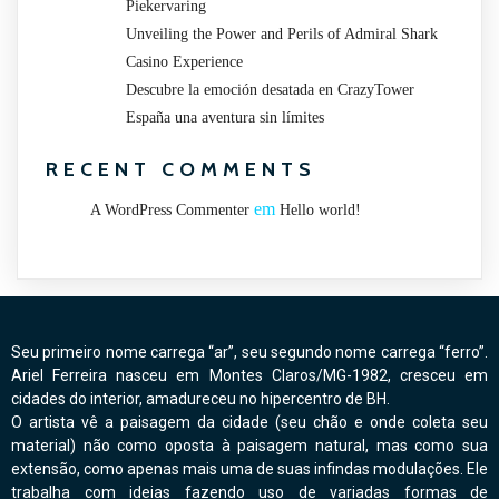
Piekervaring
Unveiling the Power and Perils of Admiral Shark
Casino Experience
Descubre la emoción desatada en CrazyTower
España una aventura sin límites
RECENT COMMENTS
em
A WordPress Commenter
Hello world!
Seu primeiro nome carrega “ar”, seu segundo nome carrega “ferro”.
Ariel Ferreira nasceu em Montes Claros/MG-1982, cresceu em
cidades do interior, amadureceu no hipercentro de BH.
O artista vê a paisagem da cidade (seu chão e onde coleta seu
material) não como oposta à paisagem natural, mas como sua
extensão, como apenas mais uma de suas infindas modulações. Ele
trabalha com ideias fazendo uso de variadas formas de