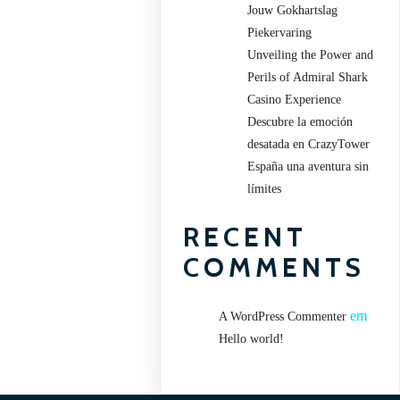
Jouw Gokhartslag
Piekervaring
Unveiling the Power and
Perils of Admiral Shark
Casino Experience
Descubre la emoción
desatada en CrazyTower
España una aventura sin
límites
RECENT
COMMENTS
em
A WordPress Commenter
Hello world!