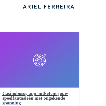
ARIEL FERREIRA
Casinobossy app ontketent jouw
speelfantasieën met ongekende
spanning