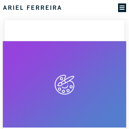
ARIEL FERREIRA