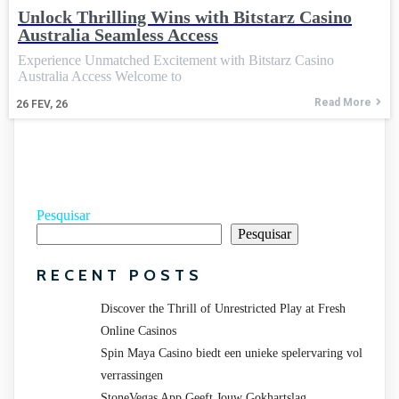
Unlock Thrilling Wins with Bitstarz Casino
Australia Seamless Access
Experience Unmatched Excitement with Bitstarz Casino
Australia Access Welcome to
Read More
26
FEV, 26
Pesquisar
Pesquisar
RECENT POSTS
Discover the Thrill of Unrestricted Play at Fresh
Online Casinos
Spin Maya Casino biedt een unieke spelervaring vol
verrassingen
StoneVegas App Geeft Jouw Gokhartslag