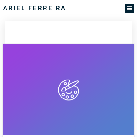
ARIEL FERREIRA