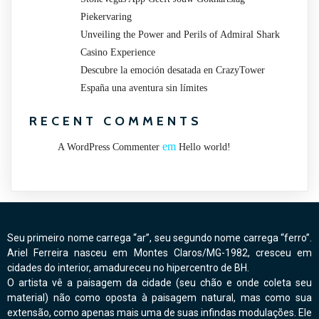
Piekervaring
Unveiling the Power and Perils of Admiral Shark
Casino Experience
Descubre la emoción desatada en CrazyTower
España una aventura sin límites
RECENT COMMENTS
em
A WordPress Commenter
Hello world!
Seu primeiro nome carrega “ar”, seu segundo nome carrega “ferro”.
Ariel Ferreira nasceu em Montes Claros/MG-1982, cresceu em
cidades do interior, amadureceu no hipercentro de BH.
O artista vê a paisagem da cidade (seu chão e onde coleta seu
material) não como oposta à paisagem natural, mas como sua
extensão, como apenas mais uma de suas infindas modulações. Ele