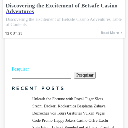
Discovering the Excitement of Betsafe Casino
Adventures
Discovering the Excitement of Betsafe Casino Adventures Table
of Contents
Read More
12
OUT, 25
Pesquisar
Pesquisar
RECENT POSTS
Unleash the Fortune with Royal Tiger Slots
Srećni Džokeri Kockarnica Besplatna Zabava
Décrochez vos Tours Gratuites Vulkan Vegas
Code Promo Happy Jokers Casino Offre Exclu
Spin Into a Jackpot Wonderland at Lucky Carnival