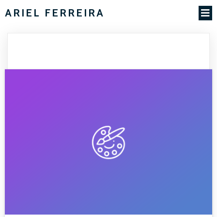
ARIEL FERREIRA