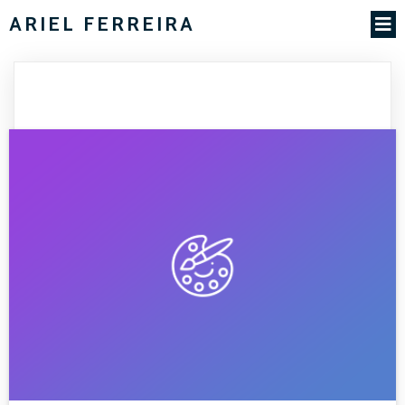
ARIEL FERREIRA