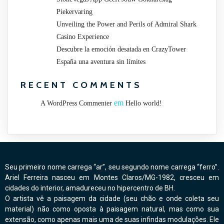
Piekervaring
Unveiling the Power and Perils of Admiral Shark
Casino Experience
Descubre la emoción desatada en CrazyTower
España una aventura sin límites
RECENT COMMENTS
em
A WordPress Commenter
Hello world!
Seu primeiro nome carrega “ar”, seu segundo nome carrega “ferro”.
Ariel Ferreira nasceu em Montes Claros/MG-1982, cresceu em
cidades do interior, amadureceu no hipercentro de BH.
O artista vê a paisagem da cidade (seu chão e onde coleta seu
material) não como oposta à paisagem natural, mas como sua
extensão, como apenas mais uma de suas infindas modulações. Ele