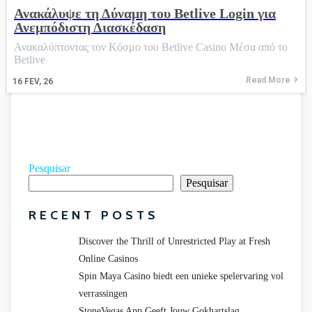
Ανακάλυψε τη Δύναμη του Betlive Login για
Ανεμπόδιστη Διασκέδαση
Ανακαλύπτοντας τον Κόσμο του Betlive Casino Μέσα από το
Betlive
Read More
16
FEV, 26
Pesquisar
Pesquisar
RECENT POSTS
Discover the Thrill of Unrestricted Play at Fresh
Online Casinos
Spin Maya Casino biedt een unieke spelervaring vol
verrassingen
StoneVegas App Geeft Jouw Gokhartslag