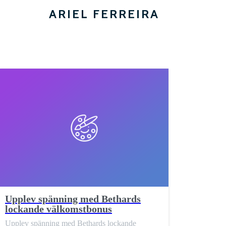
ARIEL FERREIRA
Upplev spänning med Bethards
lockande välkomstbonus
Upplev spänning med Bethards lockande