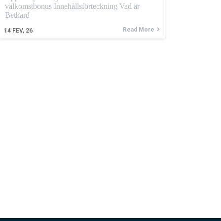
välkomstbonus Innehållsförteckning Vad är
Bethard
Read More
14
FEV, 26