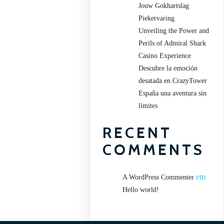
Jouw Gokhartslag
Piekervaring
Unveiling the Power and
Perils of Admiral Shark
Casino Experience
Descubre la emoción
desatada en CrazyTower
España una aventura sin
límites
RECENT
COMMENTS
em
A WordPress Commenter
Hello world!