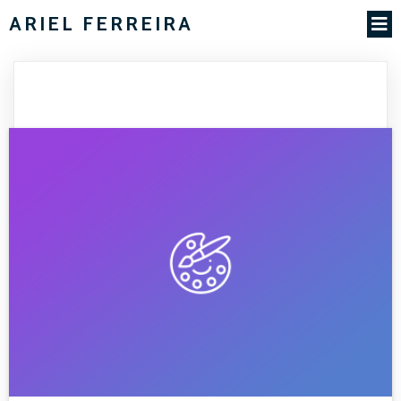
ARIEL FERREIRA