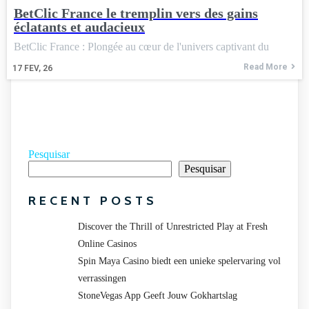
BetClic France le tremplin vers des gains
éclatants et audacieux
BetClic France : Plongée au cœur de l'univers captivant du
Read More
17
FEV, 26
Pesquisar
Pesquisar
RECENT POSTS
Discover the Thrill of Unrestricted Play at Fresh
Online Casinos
Spin Maya Casino biedt een unieke spelervaring vol
verrassingen
StoneVegas App Geeft Jouw Gokhartslag