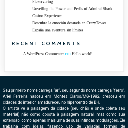
Piekervaring
Unveiling the Power and Perils of Admiral Shark
Casino Experience
Descubre la emoción desatada en CrazyTower
España una aventura sin límites
RECENT COMMENTS
em
A WordPress Commenter
Hello world!
Seu primeiro nome carrega “ar”, seu segundo nome carrega “ferro”.
Ariel Ferreira nasceu em Montes Claros/MG-1982, cresceu em
cidades do interior, amadureceu no hipercentro de BH.
O artista vê a paisagem da cidade (seu chão e onde coleta seu
material) não como oposta à paisagem natural, mas como sua
extensão, como apenas mais uma de suas infindas modulações. Ele
trabalha com ideias fazendo uso de variadas formas de