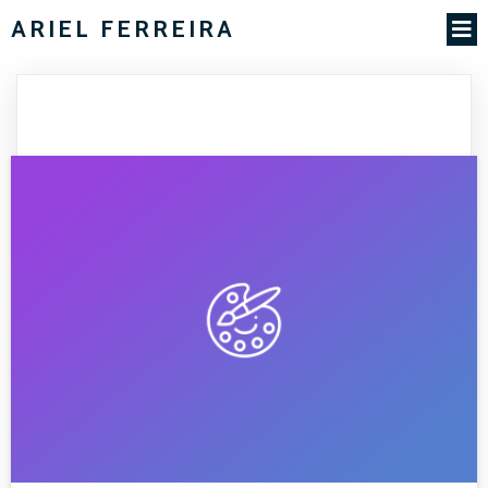
ARIEL FERREIRA