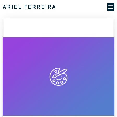
ARIEL FERREIRA