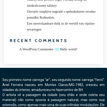
nieskończonej zabawy
Osvojite osupljive nagrade s spektakularno uvodno
ponudbo Rodeoslots
Een onverslaanbare duik in de wereld van vipzino
ervaringen
RECENT COMMENTS
em
A WordPress Commenter
Hello world!
Seu primeiro nome carrega “ar”, seu segundo nome carrega “ferro”.
Ariel Ferreira nasceu em Montes Claros/MG-1982, cresceu em
cidades do interior, amadureceu no hipercentro de BH.
O artista vê a paisagem da cidade (seu chão e onde coleta seu
material) não como oposta à paisagem natural, mas como sua
extensão, como apenas mais uma de suas infindas modulações. Ele